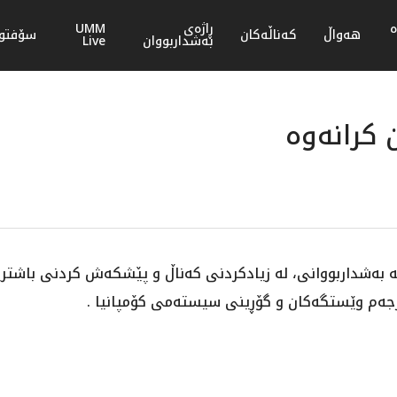
ە
ڕاژەی
UMM
هەواڵ
کەناڵەکان
سۆفتوێ
بەشداربووان
Live
کرانەوە
 بەشداربووانی، لە زیادکردنی کەناڵ و پێشکەش کردنی باشتری
جەم وێستگەکان و گۆڕینی سیستەمی کۆمپانیا .