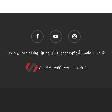
© 2026 مافی بڵاوکردنەوەی پارێزراوە بۆ یونایتد میکس میدیا
دیزاین و دروستکراوە لە لایەن