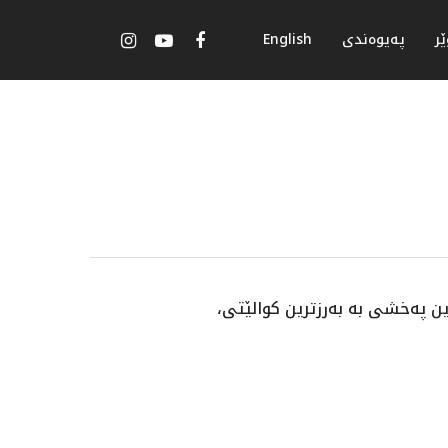
ر
پەیوەندی
English
ن پەخشی بە بەرزترین کوالێتی،