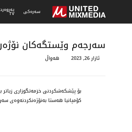
پەروەرد
سەرەکی
TV
سەرجەم وێستگەکان نۆژەن 
ئازار 26, 2023
هەواڵ
بۆ پێشکەشکردنی خزمەتگوزاری زیاتر بە
کۆمپانیا هەستا بەنۆژەنکردنەوەی سەر